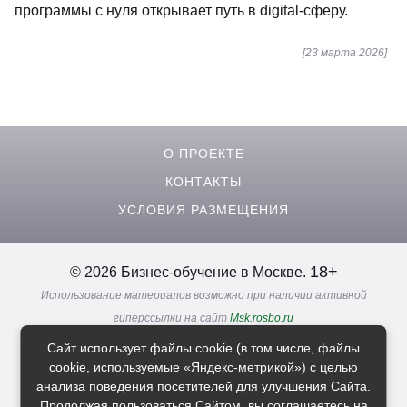
программы с нуля открывает путь в digital-сферу.
[23 марта 2026]
О ПРОЕКТЕ
КОНТАКТЫ
УСЛОВИЯ РАЗМЕЩЕНИЯ
18+
© 2026 Бизнес-обучение в Москве.
Использование материалов возможно при наличии активной
гиперссылки на сайт
Msk.rosbo.ru
Реклама. Информация о рекламодателях по ссылкам
Сайт использует файлы cookie (в том числе, файлы
Политика в отношении
обработки персональных данных
cookie, используемые «Яндекс-метрикой») с целью
анализа поведения посетителей для улучшения Сайта.
Продолжая пользоваться Сайтом, вы соглашаетесь на