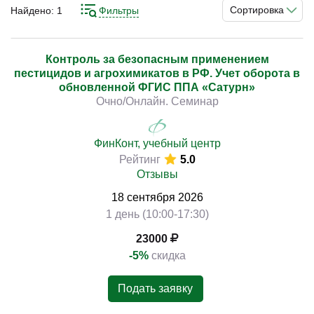
учет операций и обеспечивают соблюдение
Сортировка
Найдено:
1
Фильтры
установленных требований. Понимание принципов
работы ФГИС «Сатурн», нормативов и процессов
помогает выстраивать корректную систему и
Контроль за безопасным применением
)
пестицидов и агрохимикатов в РФ. Учет оборота в
предотвращать нарушения.
обновленной ФГИС ППА «Сатурн»
Очно/Онлайн. Семинар
Освоение инструментов работы в системе,
оформления операций, ведения учета, контроля
движения продукции и соблюдения требований
ФинКонт, учебный центр
Рейтинг
5.0
позволяет выстроить комплексный подход к работе.
Отзывы
Практические кейсы направлены на развитие навыков
и применение знаний в реальных задачах.
18
сентября
2026
1 день (10:00-17:30)
23000
-5%
скидка
Подать заявку