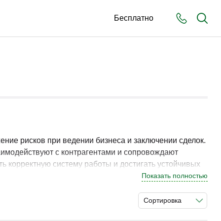
Бесплатно
ние рисков при ведении бизнеса и заключении сделок.
аимодействуют с контрагентами и сопровождают
ть корректную систему работы и достигать устойчивых
Показать полностью
сков позволяет выстроить системный подход к
Сортировка
льных ситуациях.