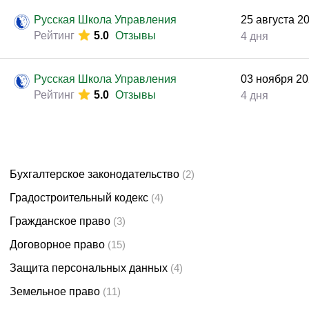
Законодательство и право
(92)
Русская Школа Управления
25
августа
2
Логистика и снабжение
(56)
Рейтинг
5.0
Отзывы
4 дня
ВЭД / таможня
(40)
Делопроизводство / секретариат / АХО
(24)
Русская Школа Управления
03
ноября
20
Рейтинг
5.0
Отзывы
4 дня
Безопасность
(51)
Тренинги для тренеров
(9)
Бухгалтерское законодательство
(2)
Градостроительный кодекс
(4)
Гражданское право
(3)
Договорное право
(15)
Защита персональных данных
(4)
Земельное право
(11)