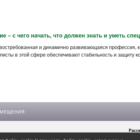
 – с чего начать, что должен знать и уметь спе
остребованная и динамично развивающаяся профессия, кот
листы в этой сфере обеспечивают стабильность и защиту к
ЗМЕЩЕНИЯ
Расск
гиперссылки на сайт
Msk.rosbo.ru