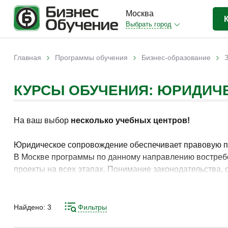
Москва
Выбрать город
Бизнес-образование
(813)
›
›
›
Главная
Программы обучения
Бизнес-образование
Вы здесь
IT-сфера
(51)
КУРСЫ ОБУЧЕНИЯ: ЮРИДИЧ
Отраслевые
(247)
Личная эффективность
(48)
На ваш выбор
несколько учебных центров!
Промышленное обучение
(11)
Компьютерная грамотность
(22)
Юридическое сопровождение обеспечивает правовую под
В Москве программы по данному направлению востребо
Дизайн
(3)
проекты на всех этапах. Понимание законодательства, 
Красота и здоровье
(6)
результатов.
Иностранные языки
(14)
Освоение инструментов подготовки и анализа договоро
Найдено:
3
Фильтры
Личностный рост
(2)
юридическому сопровождению. Практические кейсы нап