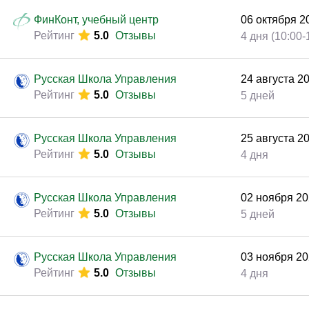
Законодательство и право
(92)
ФинКонт, учебный центр
06
октября
2
Логистика и снабжение
(56)
Рейтинг
5.0
Отзывы
4 дня (10:00-
ВЭД / таможня
(40)
Делопроизводство / секретариат / АХО
(24)
Русская Школа Управления
24
августа
2
Рейтинг
5.0
Отзывы
5 дней
Безопасность
(51)
Тренинги для тренеров
(9)
Русская Школа Управления
25
августа
2
Рейтинг
5.0
Отзывы
4 дня
Русская Школа Управления
02
ноября
20
Рейтинг
5.0
Отзывы
5 дней
Русская Школа Управления
03
ноября
20
Рейтинг
5.0
Отзывы
4 дня