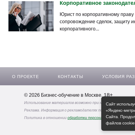
Корпоративное законодател
Юрист по корпоративному праву 
сопровождение сделок, защиту и
корпоративного...
О ПРОЕКТЕ
КОНТАКТЫ
УСЛОВИЯ РА
18+
© 2026 Бизнес-обучение в Москве.
Использование материалов возможно при наличии активной 
Сайт использу
«Яндекс-метри
Реклама. Информация о рекламодателях по ссылкам
Сайта. Продол
Политика в отношении
обработки персональных данных
файлов cookie