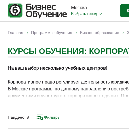
Москва
Выбрать город
Бизнес-образование
(813)
›
›
›
Главная
Программы обучения
Бизнес-образование
Вы здесь
IT-сфера
(51)
КУРСЫ ОБУЧЕНИЯ: КОРПОР
Отраслевые
(247)
Личная эффективность
(48)
На ваш выбор
несколько учебных центров!
Промышленное обучение
(11)
Компьютерная грамотность
(22)
Корпоративное право регулирует деятельность юридич
В Москве программы по данному направлению востребо
Дизайн
(3)
документами и участвуют в корпоративных сделках. По
Красота и здоровье
(6)
систему и снижать юридические риски.
Иностранные языки
(14)
Освоение инструментов подготовки корпоративных доку
Найдено:
9
Фильтры
Личностный рост
(2)
позволяет выстроить системный подход к корпоративно