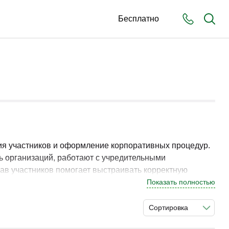
Бесплатно
ия участников и оформление корпоративных процедур.
 организаций, работают с учредительными
рав участников помогает выстраивать корректную
Показать полностью
боты с учредительными документами и анализа рисков
Сортировка
ыков и применение методов в реальных ситуациях.